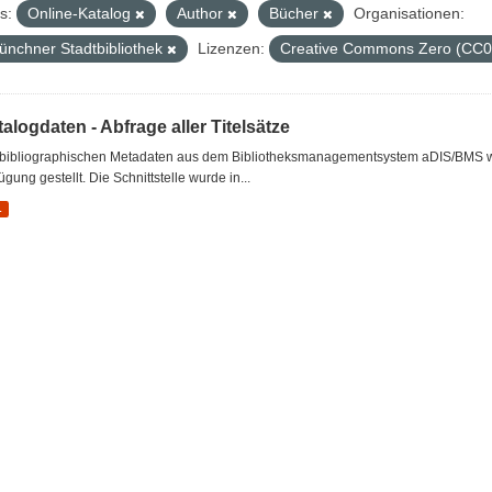
s:
Online-Katalog
Author
Bücher
Organisationen:
ünchner Stadtbibliothek
Lizenzen:
Creative Commons Zero (CC0
alogdaten - Abfrage aller Titelsätze
 bibliographischen Metadaten aus dem Bibliotheksmanagementsystem aDIS/BMS wer
ügung gestellt. Die Schnittstelle wurde in...
L