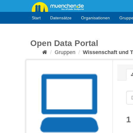
Überspringen
zum
Inhalt
Start
Datensätze
Organisationen
Grupp
Open Data Portal
Gruppen
Wissenschaft und 
1