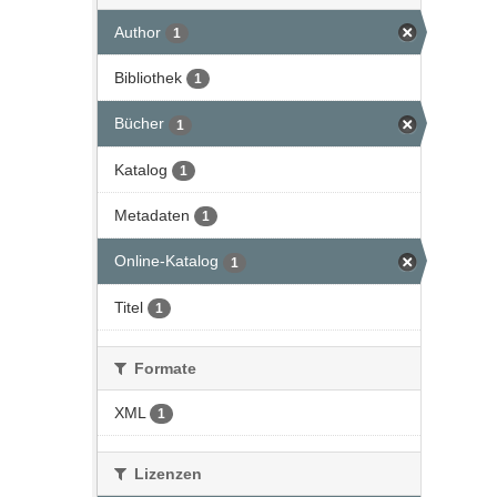
Author
1
Bibliothek
1
Bücher
1
Katalog
1
Metadaten
1
Online-Katalog
1
Titel
1
Formate
XML
1
Lizenzen