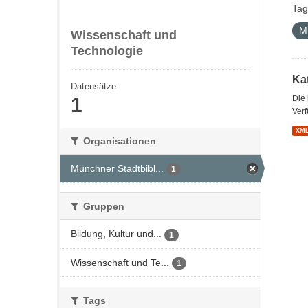
Tag
M
Wissenschaft und
Technologie
Kat
Datensätze
1
Die
Verf
XM
Organisationen
Münchner Stadtbibl...
1
Gruppen
Bildung, Kultur und...
1
Wissenschaft und Te...
1
Tags