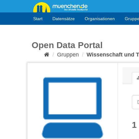
Überspringen
zum
Inhalt
Start
Datensätze
Organisationen
Grupp
Open Data Portal
Gruppen
Wissenschaft und 
1