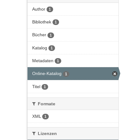
Author
1
Bibliothek
1
Bücher
1
Katalog
1
Metadaten
1
Online-Katalog
1
Titel
1
Formate
XML
1
Lizenzen