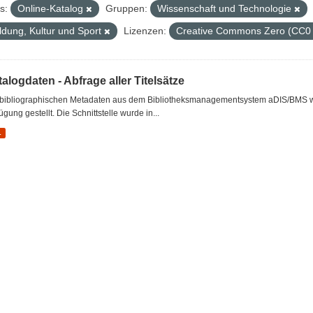
s:
Online-Katalog
Gruppen:
Wissenschaft und Technologie
ldung, Kultur und Sport
Lizenzen:
Creative Commons Zero (CC0
alogdaten - Abfrage aller Titelsätze
 bibliographischen Metadaten aus dem Bibliotheksmanagementsystem aDIS/BMS wer
ügung gestellt. Die Schnittstelle wurde in...
L