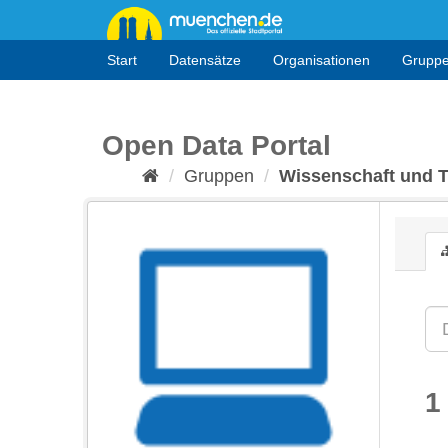
Überspringen
zum
Inhalt
Start
Datensätze
Organisationen
Grupp
Open Data Portal
Gruppen
Wissenschaft und 
1