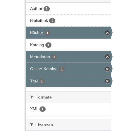
Author
1
Bibliothek
1
Bücher
1
Katalog
1
Metadaten
1
Online-Katalog
1
Titel
1
Formate
XML
1
Lizenzen