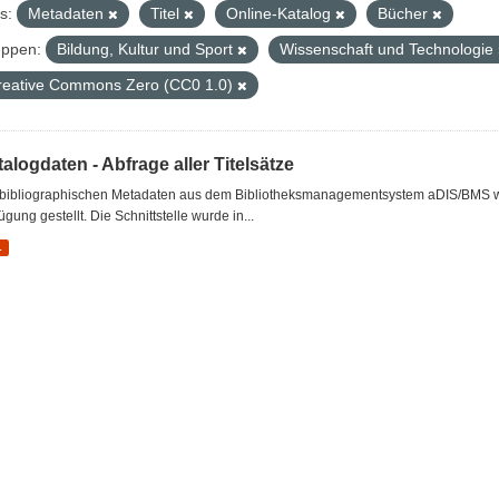
s:
Metadaten
Titel
Online-Katalog
Bücher
ppen:
Bildung, Kultur und Sport
Wissenschaft und Technologie
reative Commons Zero (CC0 1.0)
alogdaten - Abfrage aller Titelsätze
 bibliographischen Metadaten aus dem Bibliotheksmanagementsystem aDIS/BMS wer
ügung gestellt. Die Schnittstelle wurde in...
L