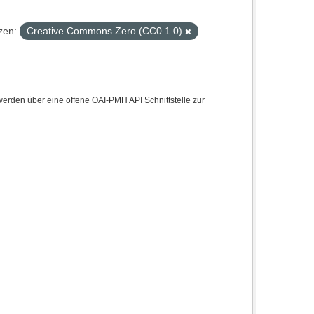
zen:
Creative Commons Zero (CC0 1.0)
den über eine offene OAI-PMH API Schnittstelle zur