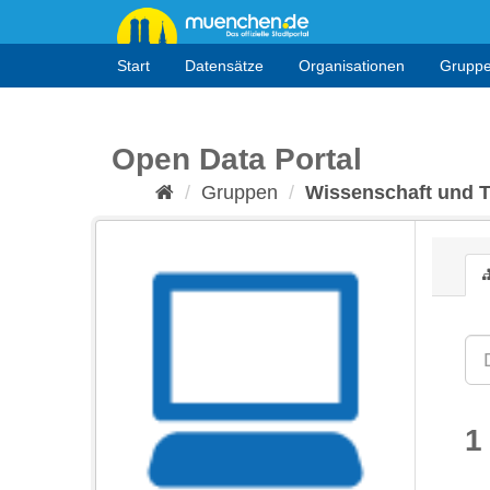
Überspringen
zum
Inhalt
Start
Datensätze
Organisationen
Grupp
Open Data Portal
Gruppen
Wissenschaft und 
1