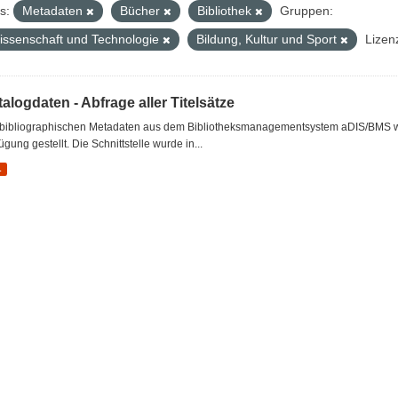
s:
Metadaten
Bücher
Bibliothek
Gruppen:
issenschaft und Technologie
Bildung, Kultur und Sport
Lizen
alogdaten - Abfrage aller Titelsätze
 bibliographischen Metadaten aus dem Bibliotheksmanagementsystem aDIS/BMS wer
ügung gestellt. Die Schnittstelle wurde in...
L