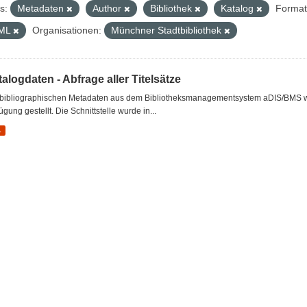
s:
Metadaten
Author
Bibliothek
Katalog
Format
ML
Organisationen:
Münchner Stadtbibliothek
alogdaten - Abfrage aller Titelsätze
 bibliographischen Metadaten aus dem Bibliotheksmanagementsystem aDIS/BMS wer
ügung gestellt. Die Schnittstelle wurde in...
L