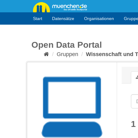
Überspringen
zum
Inhalt
Start
Datensätze
Organisationen
Grupp
Open Data Portal
Gruppen
Wissenschaft und 
1