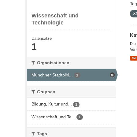
Tag
X
Wissenschaft und
Technologie
Kat
Datensätze
1
Die
Verf
XM
Organisationen
Münchner Stadtbibl...
1
Gruppen
Bildung, Kultur und...
1
Wissenschaft und Te...
1
Tags