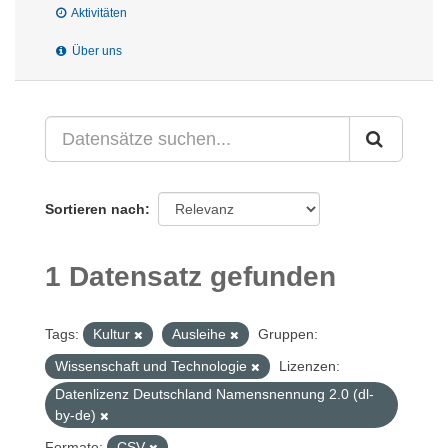
Aktivitäten
Über uns
Sortieren nach
1 Datensatz gefunden
Tags:
Kultur
Ausleihe
Gruppen:
Wissenschaft und Technologie
Lizenzen:
Datenlizenz Deutschland Namensnennung 2.0 (dl-
by-de)
Formate:
CSV