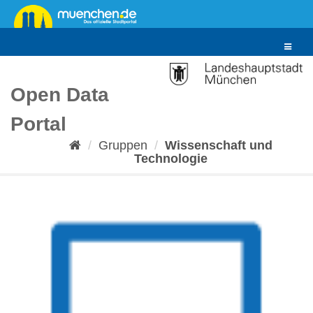
Überspringen
zum
Inhalt
Toggle
navigat
Open Data
Portal
Gruppen
Wissenschaft und
Technologie