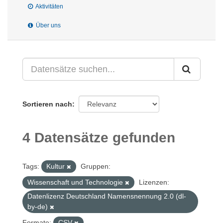
Aktivitäten
Über uns
Sortieren nach
4 Datensätze gefunden
Tags:
Kultur
Gruppen:
Wissenschaft und Technologie
Lizenzen:
Datenlizenz Deutschland Namensnennung 2.0 (dl-
by-de)
Formate:
CSV