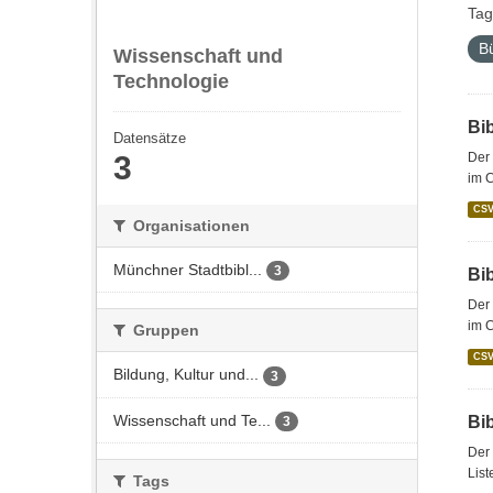
Tag
B
Wissenschaft und
Technologie
Bi
Datensätze
3
Der 
im 
CS
Organisationen
Münchner Stadtbibl...
3
Bi
Der 
im C
Gruppen
CS
Bildung, Kultur und...
3
Wissenschaft und Te...
Bi
3
Der 
List
Tags