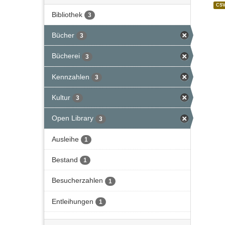
CS
Bibliothek
3
Bücher
3
Bücherei
3
Kennzahlen
3
Kultur
3
Open Library
3
Ausleihe
1
Bestand
1
Besucherzahlen
1
Entleihungen
1