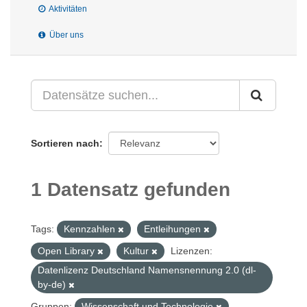
Aktivitäten
Über uns
Sortieren nach
1 Datensatz gefunden
Tags:
Kennzahlen
Entleihungen
Open Library
Kultur
Lizenzen:
Datenlizenz Deutschland Namensnennung 2.0 (dl-
by-de)
Gruppen:
Wissenschaft und Technologie