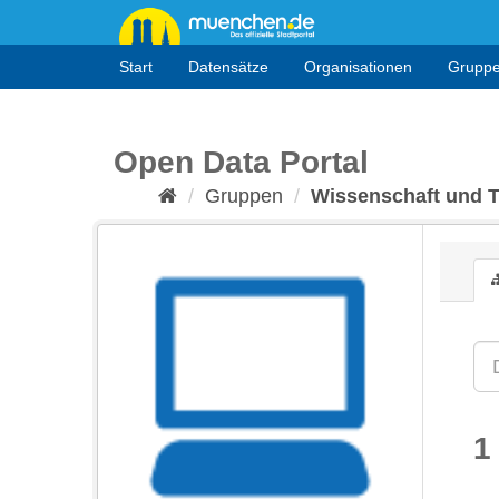
Überspringen
zum
Inhalt
Start
Datensätze
Organisationen
Grupp
Open Data Portal
Gruppen
Wissenschaft und 
1