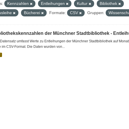
s:
Kennzahlen
Entleihungen
Kultur
Bibliothek
usleihe
Bücherei
Formate:
CSV
Gruppen:
Wissenscha
bliothekskennzahlen der Münchner Stadtbibliothek - Entlei
Datensatz umfasst Werte zu Entleihungen der Münchner Stadtbibliothek auf Monat
e im CSV-Format. Die Daten wurden von...
V