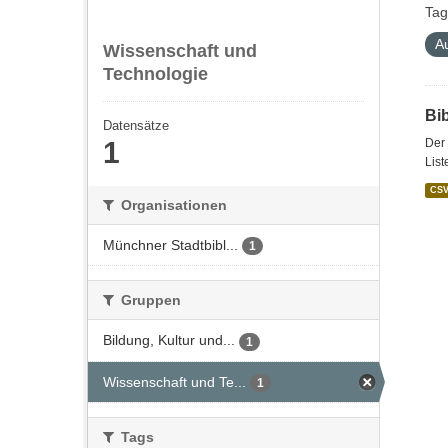
Tag
A
Wissenschaft und
Technologie
Bi
Datensätze
1
Der 
List
CS
Organisationen
Münchner Stadtbibl...
1
Gruppen
Bildung, Kultur und...
1
Wissenschaft und Te...
1
Tags