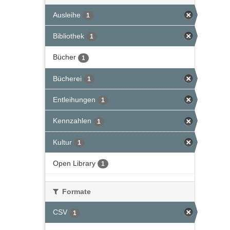
Ausleihe
1
Bibliothek
1
Bücher
1
Bücherei
1
Entleihungen
1
Kennzahlen
1
Kultur
1
Open Library
1
Formate
CSV
1