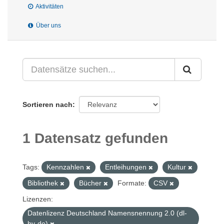
Aktivitäten
Über uns
Sortieren nach
1 Datensatz gefunden
Tags:
Kennzahlen
Entleihungen
Kultur
Bibliothek
Bücher
Formate:
CSV
Lizenzen:
Datenlizenz Deutschland Namensnennung 2.0 (dl-
by-de)