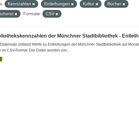
s:
Kennzahlen
Entleihungen
Kultur
Bücher
ücherei
Formate:
CSV
bliothekskennzahlen der Münchner Stadtbibliothek - Entlei
Datensatz umfasst Werte zu Entleihungen der Münchner Stadtbibliothek auf Monat
e im CSV-Format. Die Daten wurden von...
V