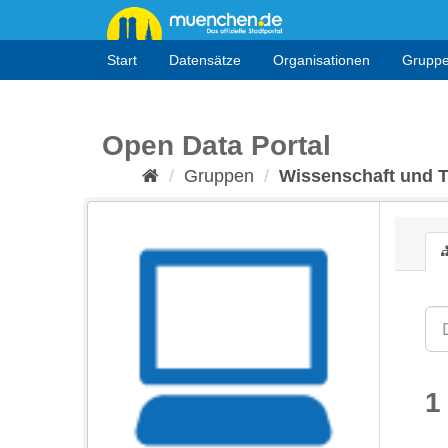
Überspringen
zum
Inhalt
Start
Datensätze
Organisationen
Grupp
Open Data Portal
Gruppen
Wissenschaft und 
1