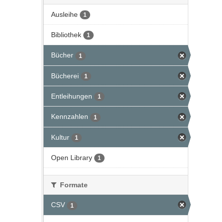
Ausleihe
1
Bibliothek
1
Bücher
1
Bücherei
1
Entleihungen
1
Kennzahlen
1
Kultur
1
Open Library
1
Formate
CSV
1