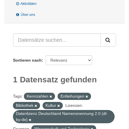
Aktivitäten
Über uns
Sortieren nach
1 Datensatz gefunden
Tags:
Kennzahlen
Entleihungen
Bibliothek
Kultur
Lizenzen:
Datenlizenz Deutschland Namensnennung 2.0 (dl-
by-de)
Gruppen:
Wissenschaft und Technologie