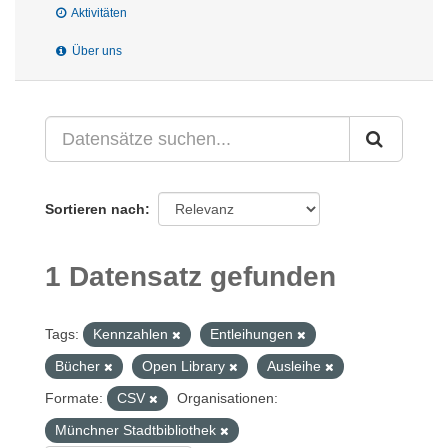
Aktivitäten
Über uns
Sortieren nach
1 Datensatz gefunden
Tags:
Kennzahlen
Entleihungen
Bücher
Open Library
Ausleihe
Formate:
CSV
Organisationen:
Münchner Stadtbibliothek