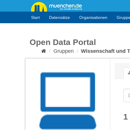
Überspringen
zum
Inhalt
Start
Datensätze
Organisationen
Grupp
Open Data Portal
Gruppen
Wissenschaft und 
1