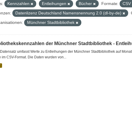
s:
Kennzahlen
Entleihungen
Bücher
Formate:
CSV
enzen:
Datenlizenz Deutschland Namensnennung 2.0 (dl-by-de)
anisationen:
Münchner Stadtbibliothek
bliothekskennzahlen der Münchner Stadtbibliothek - Entlei
Datensatz umfasst Werte zu Entleihungen der Münchner Stadtbibliothek auf Monat
e im CSV-Format. Die Daten wurden von...
V