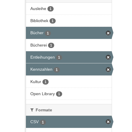
Ausleihe
1
Bibliothek
1
Bücher
1
Bücherei
1
Entleihungen
1
Kennzahlen
1
Kultur
1
Open Library
1
Formate
CSV
1