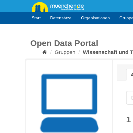
Überspringen
zum
Inhalt
Start
Datensätze
Organisationen
Grupp
Open Data Portal
Gruppen
Wissenschaft und 
1