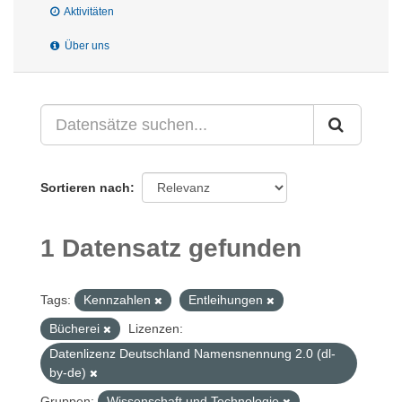
Aktivitäten
Über uns
Sortieren nach
1 Datensatz gefunden
Tags:
Kennzahlen
Entleihungen
Bücherei
Lizenzen:
Datenlizenz Deutschland Namensnennung 2.0 (dl-
by-de)
Gruppen:
Wissenschaft und Technologie