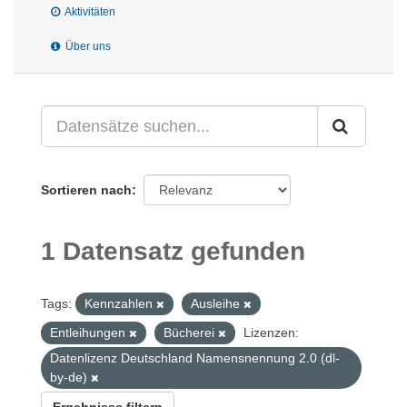
Aktivitäten
Über uns
Sortieren nach
1 Datensatz gefunden
Tags:
Kennzahlen
Ausleihe
Entleihungen
Bücherei
Lizenzen:
Datenlizenz Deutschland Namensnennung 2.0 (dl-
by-de)