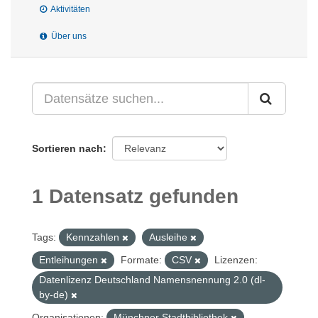
Aktivitäten
Über uns
Sortieren nach
1 Datensatz gefunden
Tags:
Kennzahlen
Ausleihe
Entleihungen
Formate:
CSV
Lizenzen:
Datenlizenz Deutschland Namensnennung 2.0 (dl-
by-de)
Organisationen:
Münchner Stadtbibliothek