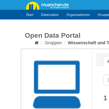
Überspringen
zum
Inhalt
Start
Datensätze
Organisationen
Grupp
Open Data Portal
Gruppen
Wissenschaft und 
1