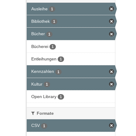
Ausleihe
1
Bibliothek
1
Bücher
1
Bücherei
1
Entleihungen
1
Kennzahlen
1
Kultur
1
Open Library
1
Formate
CSV
1