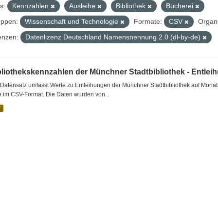
s:
Kennzahlen
Ausleihe
Bibliothek
Bücherei
ppen:
Wissenschaft und Technologie
Formate:
CSV
Organi
enzen:
Datenlizenz Deutschland Namensnennung 2.0 (dl-by-de)
bliothekskennzahlen der Münchner Stadtbibliothek - Entlei
Datensatz umfasst Werte zu Entleihungen der Münchner Stadtbibliothek auf Monat
e im CSV-Format. Die Daten wurden von...
V