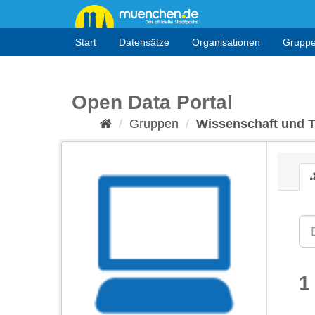
Überspringen
zum
Inhalt
Start
Datensätze
Organisationen
Grupp
Open Data Portal
Gruppen
Wissenschaft und 
1