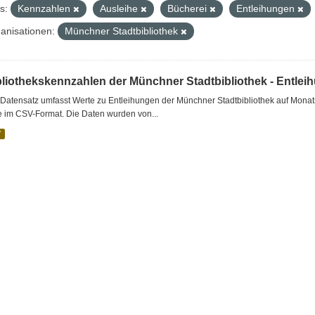
s:
Kennzahlen
Ausleihe
Bücherei
Entleihungen
anisationen:
Münchner Stadtbibliothek
bliothekskennzahlen der Münchner Stadtbibliothek - Entlei
Datensatz umfasst Werte zu Entleihungen der Münchner Stadtbibliothek auf Monat
e im CSV-Format. Die Daten wurden von...
V