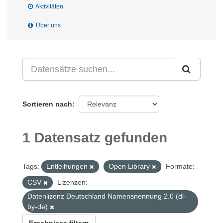
Aktivitäten
Über uns
Sortieren nach
1 Datensatz gefunden
Tags:
Entleihungen
Open Library
Formate:
CSV
Lizenzen:
Datenlizenz Deutschland Namensnennung 2.0 (dl-
by-de)