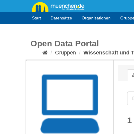
Überspringen
zum
Inhalt
Start
Datensätze
Organisationen
Grupp
Open Data Portal
Gruppen
Wissenschaft und 
1