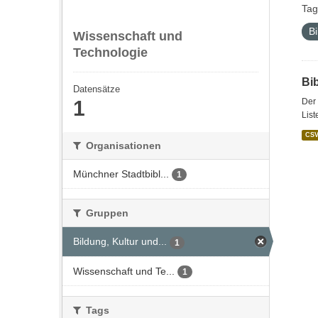
Tag
Bi
Wissenschaft und
Technologie
Bi
Datensätze
1
Der 
List
CS
Organisationen
Münchner Stadtbibl...
1
Gruppen
Bildung, Kultur und...
1
Wissenschaft und Te...
1
Tags