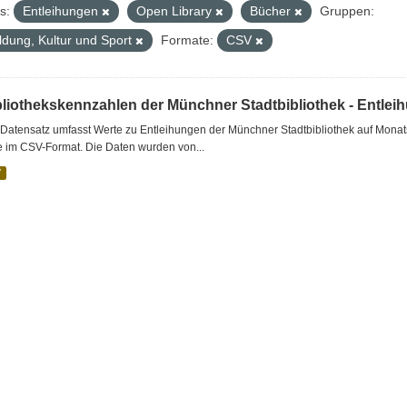
s:
Entleihungen
Open Library
Bücher
Gruppen:
ldung, Kultur und Sport
Formate:
CSV
bliothekskennzahlen der Münchner Stadtbibliothek - Entlei
Datensatz umfasst Werte zu Entleihungen der Münchner Stadtbibliothek auf Monat
e im CSV-Format. Die Daten wurden von...
V