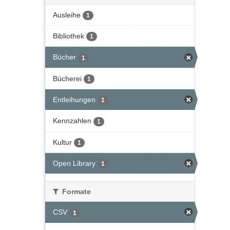
Ausleihe
1
Bibliothek
1
Bücher
1
Bücherei
1
Entleihungen
1
Kennzahlen
1
Kultur
1
Open Library
1
Formate
CSV
1