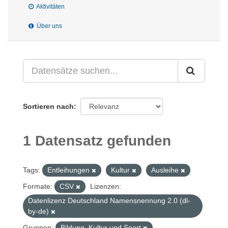
Aktivitäten
Über uns
Sortieren nach
1 Datensatz gefunden
Tags:
Entleihungen
Kultur
Ausleihe
Formate:
CSV
Lizenzen:
Datenlizenz Deutschland Namensnennung 2.0 (dl-
by-de)
Gruppen:
Bildung, Kultur und Sport