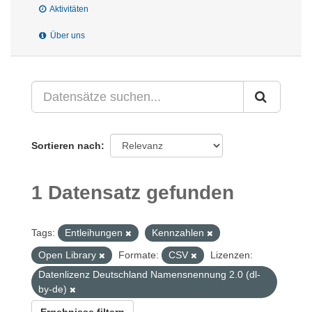
Aktivitäten
Über uns
Sortieren nach
1 Datensatz gefunden
Tags:
Entleihungen
Kennzahlen
Open Library
Formate:
CSV
Lizenzen:
Datenlizenz Deutschland Namensnennung 2.0 (dl-
by-de)