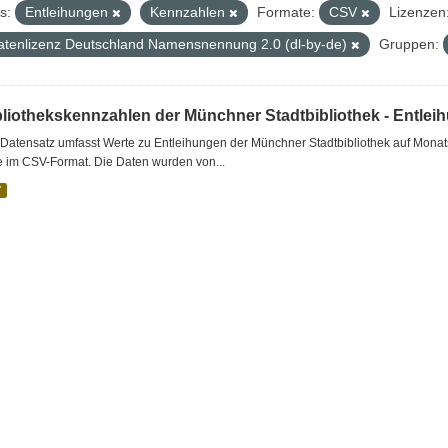
s:
Entleihungen
Kennzahlen
Formate:
CSV
Lizenzen
atenlizenz Deutschland Namensnennung 2.0 (dl-by-de)
Gruppen:
bliothekskennzahlen der Münchner Stadtbibliothek - Entlei
Datensatz umfasst Werte zu Entleihungen der Münchner Stadtbibliothek auf Monat
e im CSV-Format. Die Daten wurden von...
V