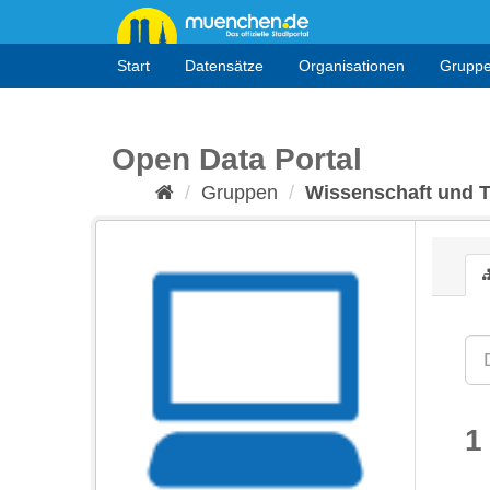
Überspringen
zum
Inhalt
Start
Datensätze
Organisationen
Grupp
Open Data Portal
Gruppen
Wissenschaft und 
1