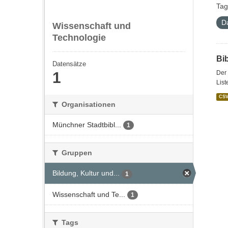
Tag
D
Wissenschaft und
Technologie
Bi
Datensätze
1
Der 
List
CS
Organisationen
Münchner Stadtbibl...
1
Gruppen
Bildung, Kultur und...
1
Wissenschaft und Te...
1
Tags