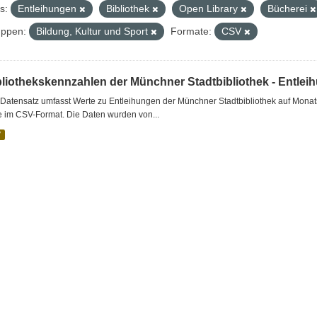
s:
Entleihungen
Bibliothek
Open Library
Bücherei
ppen:
Bildung, Kultur und Sport
Formate:
CSV
bliothekskennzahlen der Münchner Stadtbibliothek - Entlei
Datensatz umfasst Werte zu Entleihungen der Münchner Stadtbibliothek auf Monat
e im CSV-Format. Die Daten wurden von...
V