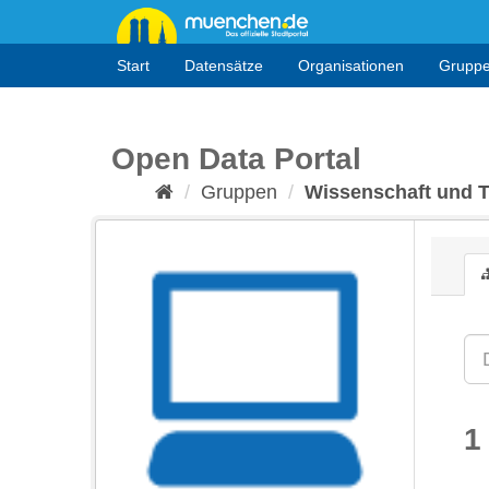
Überspringen
zum
Inhalt
Start
Datensätze
Organisationen
Grupp
Open Data Portal
Gruppen
Wissenschaft und 
1