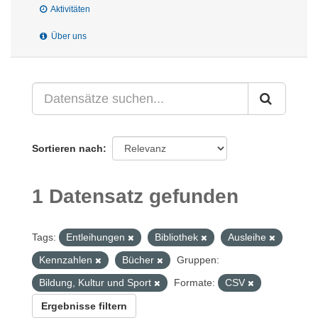
Aktivitäten
Über uns
Sortieren nach
1 Datensatz gefunden
Tags:
Entleihungen
Bibliothek
Ausleihe
Kennzahlen
Bücher
Gruppen:
Bildung, Kultur und Sport
Formate:
CSV
Ergebnisse filtern