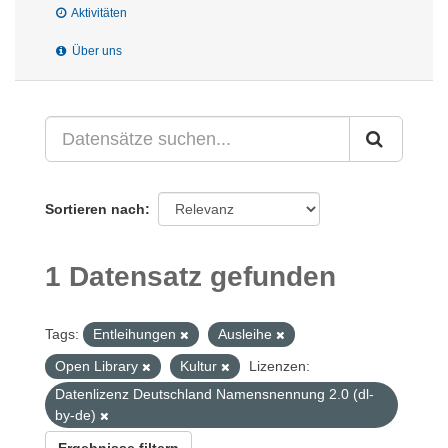
Aktivitäten
Über uns
Sortieren nach
1 Datensatz gefunden
Tags:
Entleihungen
Ausleihe
Open Library
Kultur
Lizenzen:
Datenlizenz Deutschland Namensnennung 2.0 (dl-
by-de)