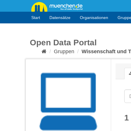
Überspringen
zum
Inhalt
Start
Datensätze
Organisationen
Grupp
Open Data Portal
Gruppen
Wissenschaft und 
1