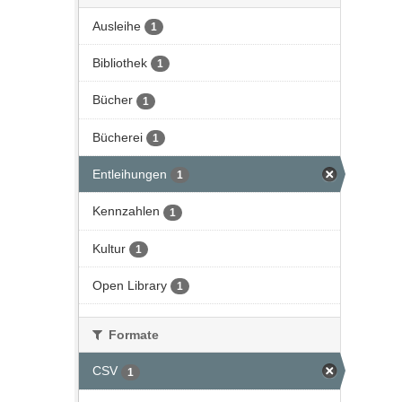
Ausleihe
1
Bibliothek
1
Bücher
1
Bücherei
1
Entleihungen
1
Kennzahlen
1
Kultur
1
Open Library
1
Formate
CSV
1