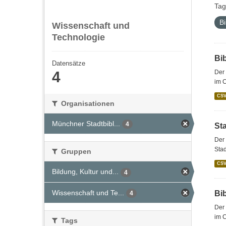
Tag
Bi
Wissenschaft und
Technologie
Bi
Datensätze
4
Der 
im 
CS
Organisationen
Münchner Stadtbibl...
4
St
Der 
Stad
Gruppen
CS
Bildung, Kultur und...
4
Wissenschaft und Te...
Bi
4
Der 
im C
Tags