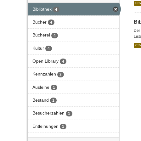
CS
Bibliothek
4
Bi
Bücher
4
Der 
Bücherei
4
List
CS
Kultur
4
Open Library
4
Kennzahlen
3
Ausleihe
1
Bestand
1
Besucherzahlen
1
Entleihungen
1