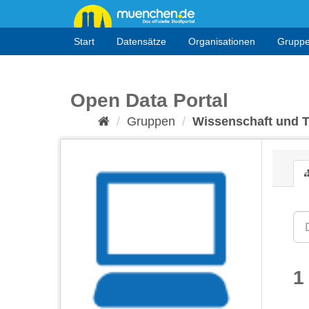
Überspringen
zum
Inhalt
Start
Datensätze
Organisationen
Grupp
Open Data Portal
Gruppen
Wissenschaft und 
1