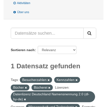
Aktivitäten
Über uns
Sortieren nach
1 Datensatz gefunden
Tags:
Besucherzahlen
Kennzahlen
Bücher
Bücherei
Lizenzen:
Datenlizenz Deutschland Namensnennung 2.0 (dl-
by-de)
Gruppen:
Wissenschaft und Technologie
Formate: