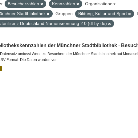
s:
Besucherzahlen
Kennzahlen
Organisationen:
ünchner Stadtbibliothek
Gruppen:
Bildung, Kultur und Sport
atenlizenz Deutschland Namensnennung 2.0 (dl-by-de)
bliothekskennzahlen der Münchner Stadtbibliothek - Besuc
Datensatz umfasst Werte zu Besuchern der Münchner Stadtbibliothek auf Monatseb
CSV-Format. Die Daten wurden von...
V