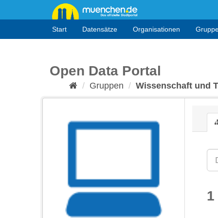
Überspringen
zum
Inhalt
Start
Datensätze
Organisationen
Grupp
Open Data Portal
Gruppen
Wissenschaft und 
1