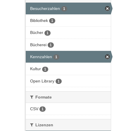
Besucherzahlen
1
Bibliothek
1
Bücher
1
Bücherei
1
Kennzahlen
1
Kultur
1
Open Library
1
Formate
CSV
1
Lizenzen