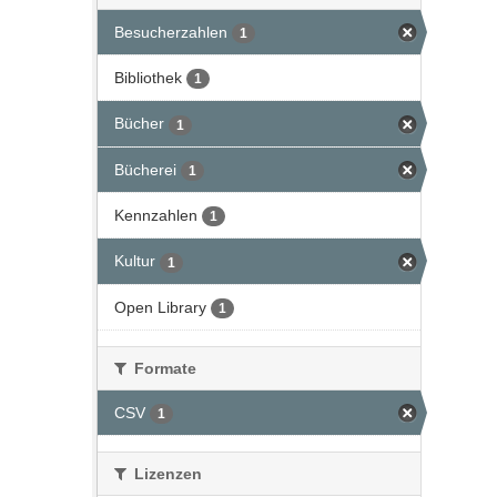
Besucherzahlen
1
Bibliothek
1
Bücher
1
Bücherei
1
Kennzahlen
1
Kultur
1
Open Library
1
Formate
CSV
1
Lizenzen