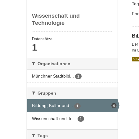
Tag
For
Wissenschaft und
Technologie
Bi
Datensätze
1
Der 
im 
CS
Organisationen
Münchner Stadtbibl...
1
Gruppen
Bildung, Kultur und...
1
Wissenschaft und Te...
1
Tags