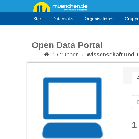
Überspringen
zum
Inhalt
Start
Datensätze
Organisationen
Grupp
Open Data Portal
Gruppen
Wissenschaft und 
1