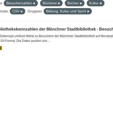
s:
Besucherzahlen
Bücherei
Bücher
Kultur
mate:
CSV
Gruppen:
Bildung, Kultur und Sport
bliothekskennzahlen der Münchner Stadtbibliothek - Besuc
Datensatz umfasst Werte zu Besuchern der Münchner Stadtbibliothek auf Monatseb
CSV-Format. Die Daten wurden von...
V