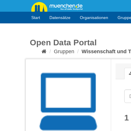
Überspringen
zum
Inhalt
Start
Datensätze
Organisationen
Grupp
Open Data Portal
Gruppen
Wissenschaft und 
1