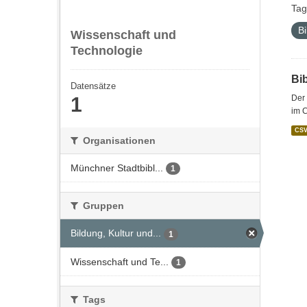
Tag
Bi
Wissenschaft und
Technologie
Bi
Datensätze
1
Der 
im 
CS
Organisationen
Münchner Stadtbibl...
1
Gruppen
Bildung, Kultur und...
1
Wissenschaft und Te...
1
Tags