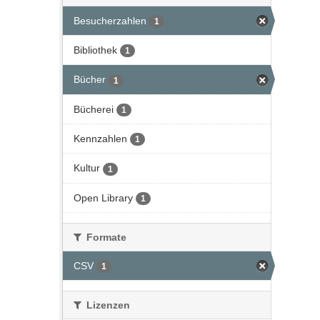
Besucherzahlen
1
Bibliothek
1
Bücher
1
Bücherei
1
Kennzahlen
1
Kultur
1
Open Library
1
Formate
CSV
1
Lizenzen