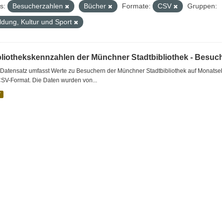
s:
Besucherzahlen
Bücher
Formate:
CSV
Gruppen:
ldung, Kultur und Sport
bliothekskennzahlen der Münchner Stadtbibliothek - Besuc
Datensatz umfasst Werte zu Besuchern der Münchner Stadtbibliothek auf Monatseb
CSV-Format. Die Daten wurden von...
V