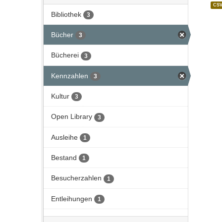
CS
Bibliothek
3
Bücher
3
Bücherei
3
Kennzahlen
3
Kultur
3
Open Library
3
Ausleihe
1
Bestand
1
Besucherzahlen
1
Entleihungen
1