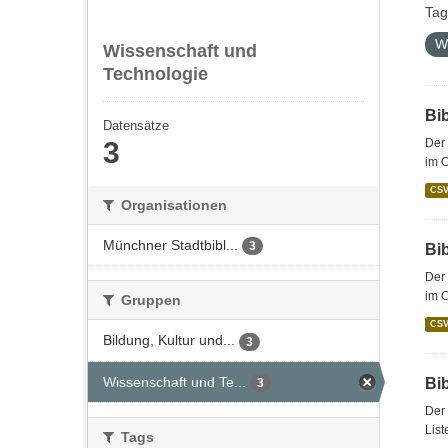
Tag
W
Wissenschaft und
Technologie
Bi
Datensätze
3
Der 
im 
CS
Organisationen
Münchner Stadtbibl...
3
Bi
Der 
im C
Gruppen
CS
Bildung, Kultur und...
3
Wissenschaft und Te...
Bi
3
Der 
List
Tags