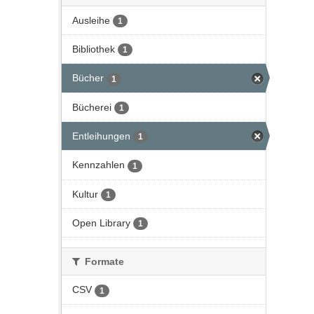
Ausleihe
1
Bibliothek
1
Bücher
1
Bücherei
1
Entleihungen
1
Kennzahlen
1
Kultur
1
Open Library
1
Formate
CSV
1