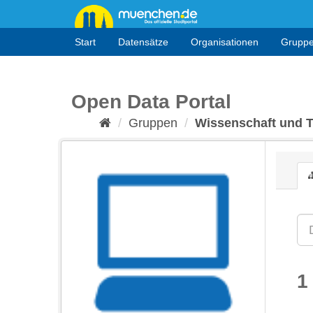
Überspringen
zum
Inhalt
Start
Datensätze
Organisationen
Grupp
Open Data Portal
Gruppen
Wissenschaft und 
1