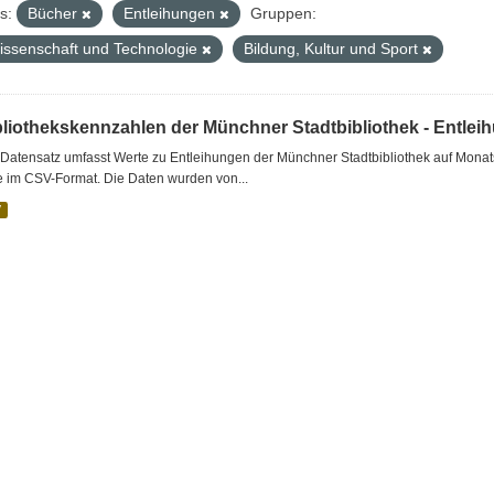
s:
Bücher
Entleihungen
Gruppen:
issenschaft und Technologie
Bildung, Kultur und Sport
bliothekskennzahlen der Münchner Stadtbibliothek - Entlei
Datensatz umfasst Werte zu Entleihungen der Münchner Stadtbibliothek auf Monat
e im CSV-Format. Die Daten wurden von...
V