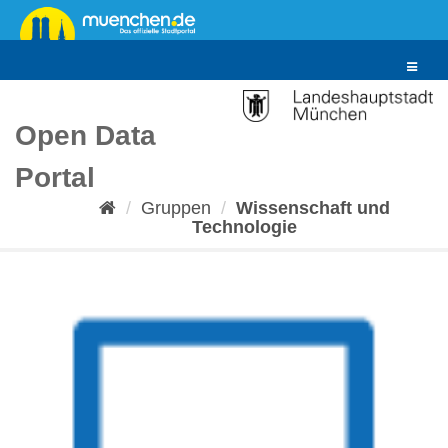
Überspringen
zum
Inhalt
Toggle
navigat
Open Data
Portal
Gruppen
Wissenschaft und
Technologie