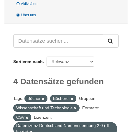
Aktivitäten
Über uns
Sortieren nach
4 Datensätze gefunden
Tags:
Bücher
Bücherei
Gruppen:
Wissenschaft und Technologie
Formate:
CSV
Lizenzen:
Datenlizenz Deutschland Namensnennung 2.0 (dl-
by-de)