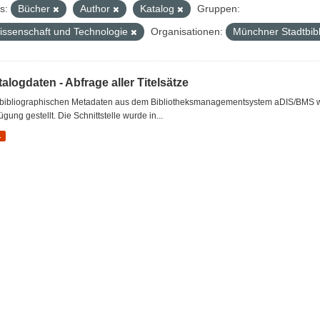
s:
Bücher
Author
Katalog
Gruppen:
issenschaft und Technologie
Organisationen:
Münchner Stadtbib
alogdaten - Abfrage aller Titelsätze
 bibliographischen Metadaten aus dem Bibliotheksmanagementsystem aDIS/BMS wer
ügung gestellt. Die Schnittstelle wurde in...
L