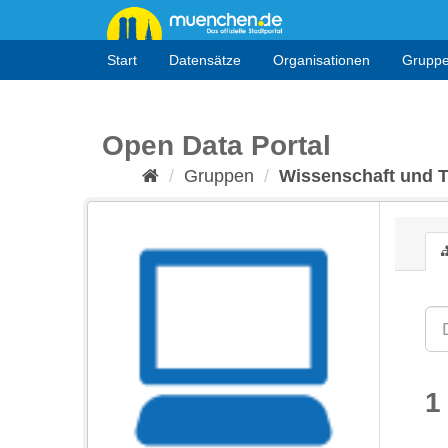
Überspringen
zum
Inhalt
Start
Datensätze
Organisationen
Grupp
Open Data Portal
Gruppen
Wissenschaft und 
1