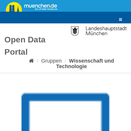
Überspringen
zum
Inhalt
Toggle
navigat
Open Data
Portal
Gruppen
Wissenschaft und
Technologie