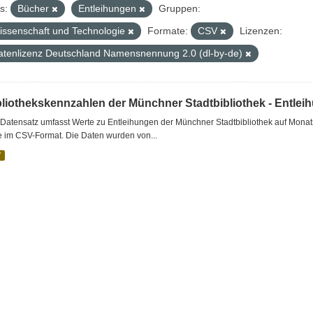
s:
Bücher
Entleihungen
Gruppen:
issenschaft und Technologie
Formate:
CSV
Lizenzen:
atenlizenz Deutschland Namensnennung 2.0 (dl-by-de)
bliothekskennzahlen der Münchner Stadtbibliothek - Entlei
Datensatz umfasst Werte zu Entleihungen der Münchner Stadtbibliothek auf Monat
e im CSV-Format. Die Daten wurden von...
V