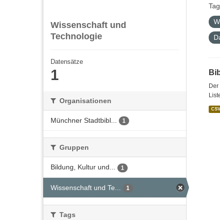
Tag
W
Wissenschaft und
Technologie
D
Datensätze
1
Bi
Der 
List
Organisationen
CS
Münchner Stadtbibl...
1
Gruppen
Bildung, Kultur und...
1
Wissenschaft und Te...
1
Tags