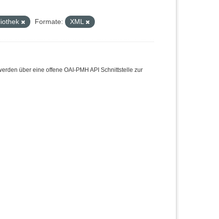
liothek
Formate:
XML
den über eine offene OAI-PMH API Schnittstelle zur