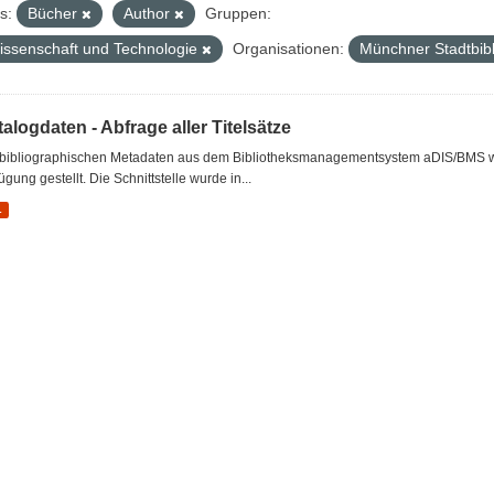
s:
Bücher
Author
Gruppen:
issenschaft und Technologie
Organisationen:
Münchner Stadtbib
alogdaten - Abfrage aller Titelsätze
 bibliographischen Metadaten aus dem Bibliotheksmanagementsystem aDIS/BMS wer
ügung gestellt. Die Schnittstelle wurde in...
L