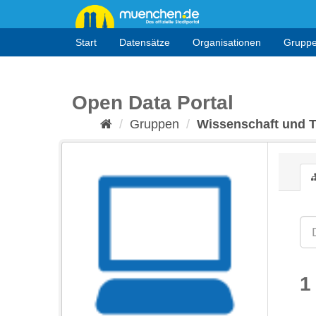
Überspringen
zum
Inhalt
Start
Datensätze
Organisationen
Grupp
Open Data Portal
Gruppen
Wissenschaft und 
1