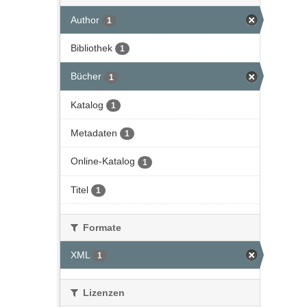
Author
1
Bibliothek
1
Bücher
1
Katalog
1
Metadaten
1
Online-Katalog
1
Titel
1
Formate
XML
1
Lizenzen