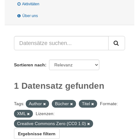
Aktivitäten
Über uns
Sortieren nach
1 Datensatz gefunden
Tags:
Author
Bücher
Titel
Formate:
XML
Lizenzen:
Creative Commons Zero (CC0 1.0)
Ergebnisse filtern