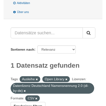
Aktivitäten
Über uns
Sortieren nach
1 Datensatz gefunden
Tags:
Ausleihe
Open Library
Lizenzen:
Datenlizenz Deutschland Namensnennung 2.0 (dl-
by-de)
Formate:
CSV