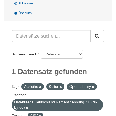
Aktivitäten
Über uns
Sortieren nach
1 Datensatz gefunden
Tags:
Ausleihe
Kultur
Open Library
Lizenzen:
Datenlizenz Deutschland Namensnennung 2.0 (dl-
by-de)
Formate:
CSV