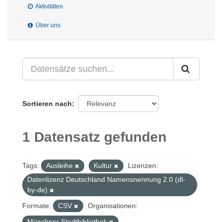
Aktivitäten
Über uns
Sortieren nach
1 Datensatz gefunden
Tags:
Ausleihe
Kultur
Lizenzen:
Datenlizenz Deutschland Namensnennung 2.0 (dl-
by-de)
Formate:
CSV
Organisationen:
Münchner Stadtbibliothek