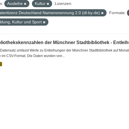
s:
Ausleihe
Kultur
Lizenzen:
atenlizenz Deutschland Namensnennung 2.0 (dl-by-de)
Formate:
ldung, Kultur und Sport
bliothekskennzahlen der Münchner Stadtbibliothek - Entlei
Datensatz umfasst Werte zu Entleihungen der Münchner Stadtbibliothek auf Monat
e im CSV-Format. Die Daten wurden von...
V