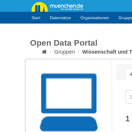
Überspringen
zum
Inhalt
Start
Datensätze
Organisationen
Grupp
Open Data Portal
Gruppen
Wissenschaft und 
1