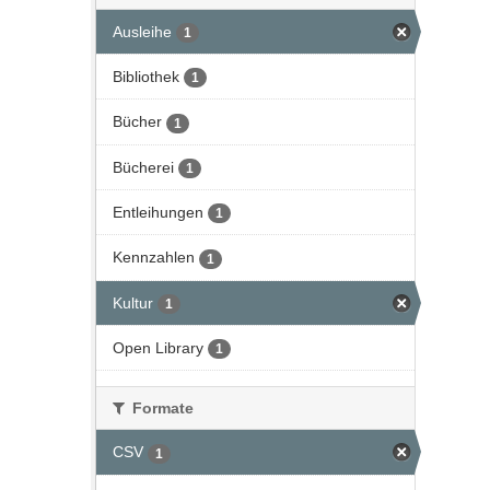
Ausleihe
1
Bibliothek
1
Bücher
1
Bücherei
1
Entleihungen
1
Kennzahlen
1
Kultur
1
Open Library
1
Formate
CSV
1