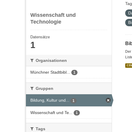
Tag
D
Wissenschaft und
Technologie
Bi
Datensätze
1
Bi
Der 
List
Organisationen
CS
Münchner Stadtbibl...
1
Gruppen
Bildung, Kultur und...
1
Wissenschaft und Te...
1
Tags