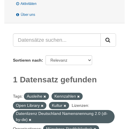
Aktivitäten
Über uns
Sortieren nach
1 Datensatz gefunden
Tags:
Ausleihe
Kennzahlen
Open Library
Kultur
Lizenzen:
Datenlizenz Deutschland Namensnennung 2.0 (dl-
by-de)
Organisationen:
Münchner Stadtbibliothek